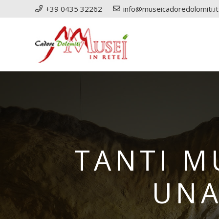
+39 0435 32262
info@museicadoredolomiti.it
TANTI M
UNA