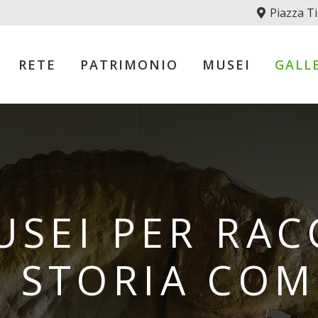
Piazza Ti
RETE
PATRIMONIO
MUSEI
GALL
USEI PER RA
 STORIA CO