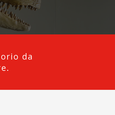
torio da
e.