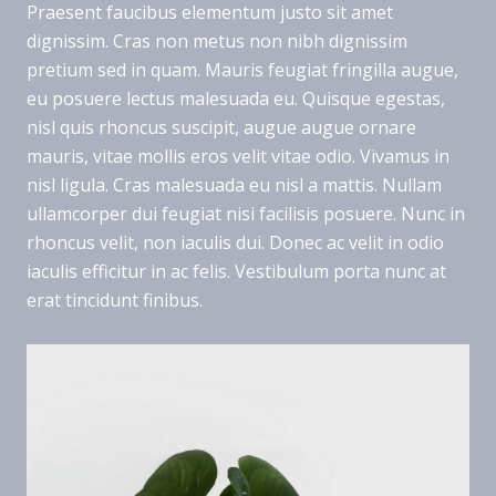
Praesent faucibus elementum justo sit amet
dignissim. Cras non metus non nibh dignissim
pretium sed in quam. Mauris feugiat fringilla augue,
eu posuere lectus malesuada eu. Quisque egestas,
nisl quis rhoncus suscipit, augue augue ornare
mauris, vitae mollis eros velit vitae odio. Vivamus in
nisl ligula. Cras malesuada eu nisl a mattis. Nullam
ullamcorper dui feugiat nisi facilisis posuere. Nunc in
rhoncus velit, non iaculis dui. Donec ac velit in odio
iaculis efficitur in ac felis. Vestibulum porta nunc at
erat tincidunt finibus.