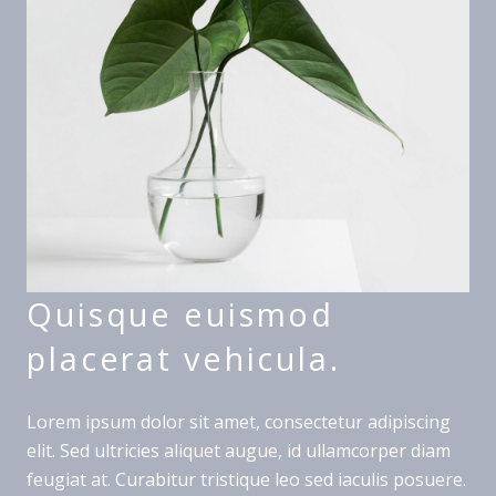
Quisque euismod
placerat vehicula.
Lorem ipsum dolor sit amet, consectetur adipiscing
elit. Sed ultricies aliquet augue, id ullamcorper diam
feugiat at. Curabitur tristique leo sed iaculis posuere.