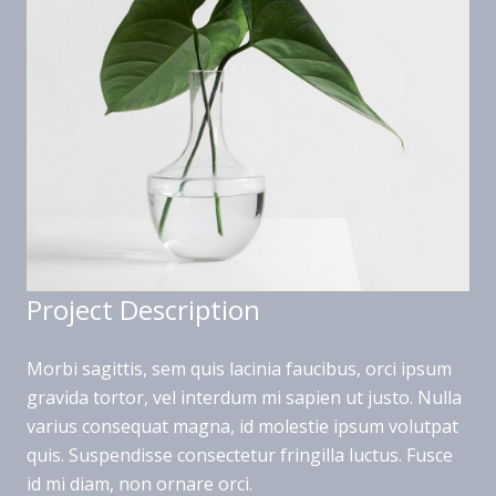
Project Description
Morbi sagittis, sem quis lacinia faucibus, orci ipsum
gravida tortor, vel interdum mi sapien ut justo. Nulla
varius consequat magna, id molestie ipsum volutpat
quis. Suspendisse consectetur fringilla luctus. Fusce
id mi diam, non ornare orci.